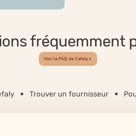
ions fréquemment 
Voir la FAQ de Cefaly
efaly
Trouver un fournisseur
Pou