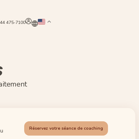
844 475-7100
s
raitement
Réservez votre séance de coaching
au