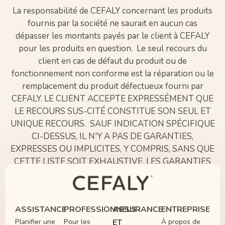
La responsabilité de CEFALY concernant les produits
fournis par la société ne saurait en aucun cas
dépasser les montants payés par le client à CEFALY
pour les produits en question. Le seul recours du
client en cas de défaut du produit ou de
fonctionnement non conforme est la réparation ou le
remplacement du produit défectueux fourni par
CEFALY. LE CLIENT ACCEPTE EXPRESSÉMENT QUE
LE RECOURS SUS-CITÉ CONSTITUE SON SEUL ET
UNIQUE RECOURS. SAUF INDICATION SPÉCIFIQUE
CI-DESSUS, IL N'Y A PAS DE GARANTIES,
EXPRESSES OU IMPLICITES, Y COMPRIS, SANS QUE
CETTE LISTE SOIT EXHAUSTIVE, LES GARANTIES
DE COMMERCIABILITÉ OU D'ADÉQUATION À UN
BUT OU UN USAGE PARTICULIER. CEFALY NE
SAURAIT EN AUCUN CAS ÊTRE TENUE
ASSISTANCE
PROFESSIONNELS
ASSURANCE
ENTREPRISE
RESPONSABLE POUR DES DÉGÂTS INDIRECTS
Planifier une
Pour les
ET
À propos de
ACCIDENTELS, SPÉCIAUX, CONSÉQUENTIELS OU